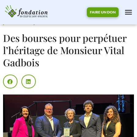
FAIRE UN DON
07/05/2026
Actualité
,
Événement
Des bourses pour perpétuer
l’héritage de Monsieur Vital
Accueil
Gadbois
La Fondation
Actualités
Bourses
Partenaires
Nous joindre